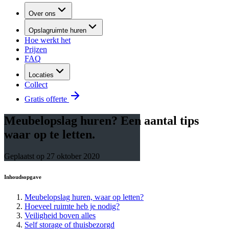
Over ons
Opslagruimte huren
Hoe werkt het
Prijzen
FAQ
Locaties
Collect
Gratis offerte
Meubelopslag huren? Een aantal tips
waar op te letten.
Geplaatst op
27 oktober 2020
Inhoudsopgave
Meubelopslag huren, waar op letten?
Hoeveel ruimte heb je nodig?
Veiligheid boven alles
Self storage of thuisbezorgd