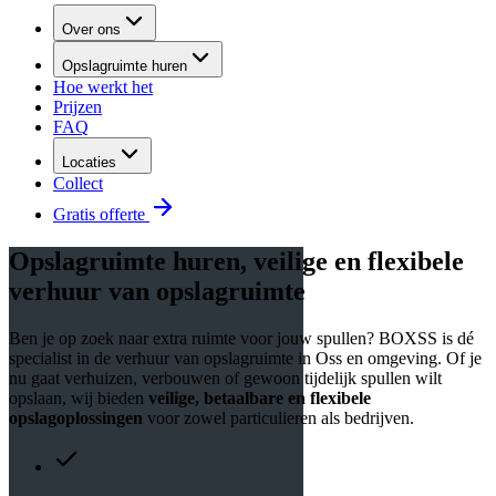
Over ons
Opslagruimte huren
Hoe werkt het
Prijzen
FAQ
Locaties
Collect
Gratis offerte
Opslagruimte huren, veilige en flexibele
verhuur van opslagruimte
Ben je op zoek naar extra ruimte voor jouw spullen? BOXSS is dé
specialist in de verhuur van opslagruimte in Oss en omgeving. Of je
nu gaat verhuizen, verbouwen of gewoon tijdelijk spullen wilt
opslaan, wij bieden
veilige, betaalbare en flexibele
opslagoplossingen
voor zowel particulieren als bedrijven.