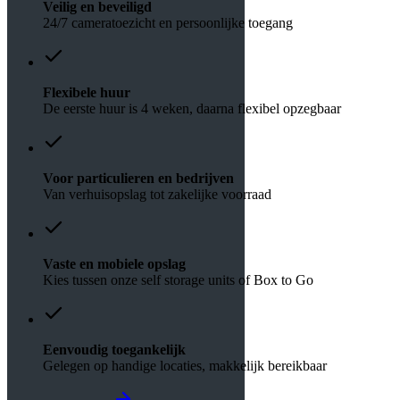
Veilig en beveiligd
24/7 cameratoezicht en persoonlijke toegang
Flexibele huur
De eerste huur is 4 weken, daarna flexibel opzegbaar
Voor particulieren en bedrijven
Van verhuisopslag tot zakelijke voorraad
Vaste en mobiele opslag
Kies tussen onze self storage units of Box to Go
Eenvoudig toegankelijk
Gelegen op handige locaties, makkelijk bereikbaar