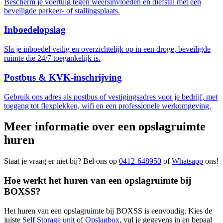
Bescherm je voertuig tegen weersinvloeden en diefstal met een
beveiligde parkeer- of stallingsplaats.
Inboedelopslag
Sla je inboedel veilig en overzichtelijk op in een droge, beveiligde
ruimte die 24/7 toegankelijk is.
Postbus & KVK-inschrijving
Gebruik ons adres als postbus of vestigingsadres voor je bedrijf, met
toegang tot flexplekken, wifi en een professionele werkomgeving.
Meer informatie over een opslagruimte
huren
Staat je vraag er niet bij? Bel ons op
0412-648950
of
Whatsapp
ons!
Hoe werkt het huren van een opslagruimte bij
BOXSS?
Het huren van een opslagruimte bij BOXSS is eenvoudig. Kies de
juiste
Self Storage unit
of
Opslagbox
, vul je gegevens in en bepaal