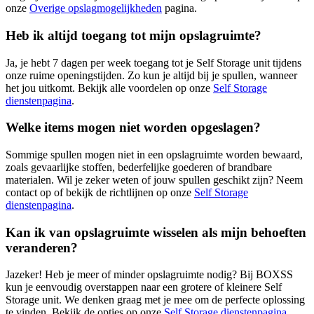
onze
Overige opslagmogelijkheden
pagina.
Heb ik altijd toegang tot mijn opslagruimte?
Ja, je hebt 7 dagen per week toegang tot je Self Storage unit tijdens
onze ruime openingstijden. Zo kun je altijd bij je spullen, wanneer
het jou uitkomt. Bekijk alle voordelen op onze
Self Storage
dienstenpagina
.
Welke items mogen niet worden opgeslagen?
Sommige spullen mogen niet in een opslagruimte worden bewaard,
zoals gevaarlijke stoffen, bederfelijke goederen of brandbare
materialen. Wil je zeker weten of jouw spullen geschikt zijn? Neem
contact op of bekijk de richtlijnen op onze
Self Storage
dienstenpagina
.
Kan ik van opslagruimte wisselen als mijn behoeften
veranderen?
Jazeker! Heb je meer of minder opslagruimte nodig? Bij BOXSS
kun je eenvoudig overstappen naar een grotere of kleinere Self
Storage unit. We denken graag met je mee om de perfecte oplossing
te vinden. Bekijk de opties op onze
Self Storage dienstenpagina
.