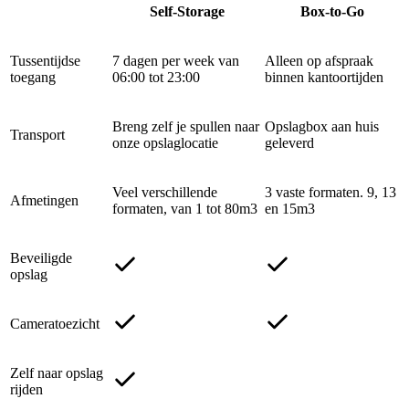
Self-Storage
Box-to-Go
Tussentijdse
7 dagen per week van
Alleen op afspraak
toegang
06:00 tot 23:00
binnen kantoortijden
Breng zelf je spullen naar
Opslagbox aan huis
Transport
onze opslaglocatie
geleverd
Veel verschillende
3 vaste formaten. 9, 13
Afmetingen
formaten, van 1 tot 80m3
en 15m3
Beveiligde
opslag
Cameratoezicht
Zelf naar opslag
rijden