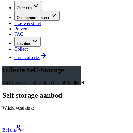
Over ons
Opslagruimte huren
Hoe werkt het
Prijzen
FAQ
Locaties
Collect
Gratis offerte
Offerte Self-Storage
Kies jouw opslaglocatie in Oss of Schijndel!
Self storage aanbod
Wijzig vestiging:
Bel ons