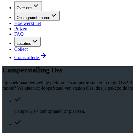
Over ons
Opslagruimte huren
Hoe werkt het
Prijzen
FAQ
Locaties
Collect
Gratis offerte
Camperstalling Oss
Op zoek naar een veilige plek om je camper te stallen in regio Oss? B
mooie? We zitten op loopafstand van station Oss, dus je pakt zo de tr
Camper 24/7 zelf ophalen of plaatsen.