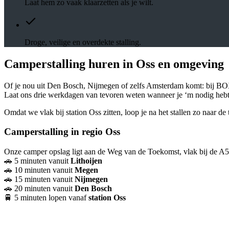
Laat hem zo vaak klaarzetten als je wilt.
Droge, veilige en overdekte stalling.
Camperstalling huren in Oss en omgeving
Of je nou uit Den Bosch, Nijmegen of zelfs Amsterdam komt: bij BOXS
Laat ons drie werkdagen van tevoren weten wanneer je ‘m nodig hebt, 
Omdat we vlak bij station Oss zitten, loop je na het stallen zo naar d
Camperstalling in regio Oss
Onze camper opslag ligt aan de Weg van de Toekomst, vlak bij de A5
🚗 5 minuten vanuit
Lithoijen
🚗 10 minuten vanuit
Megen
🚗 15 minuten vanuit
Nijmegen
🚗 20 minuten vanuit
Den Bosch
🚆 5 minuten lopen vanaf
station Oss