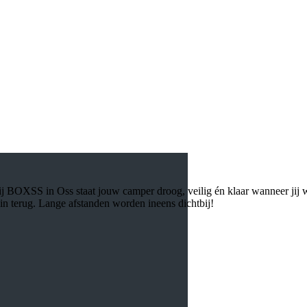
ij BOXSS in Oss staat jouw camper droog, veilig én klaar wanneer jij we
ein terug. Lange afstanden worden ineens dichtbij!